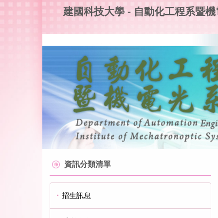
跳
建國科技大學 - 自動化工程系暨
到
主
要
內
容
區
資訊分類清單
招生訊息