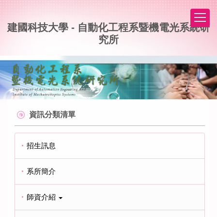
跳
到
建國科技大學 - 自動化工程系暨機電光系統研
主
要
究所
內
容
區
資訊分類清單
招生訊息
系所簡介
師資介紹